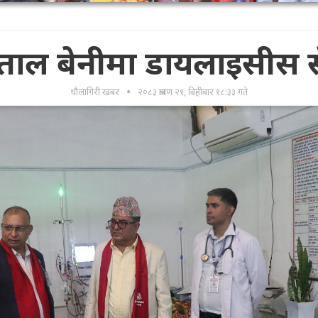
पताल बेनीमा डायलाइसीस स
धौलागिरी खबर
२०८३ श्रावण २१, बिहीबार १८:३३ गते