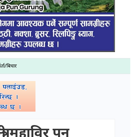
ार्ता/बिचार
्त्री महाविर पुन