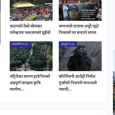
साउनको तेस्रो सोमबार
जन्मथलो दानामा अधुरै रह्यो
गलेश्वरमा भक्तजनको घुइँचो
निम्सको घर बनाउने सपना
धवलागिरी गा.पा.
अन्नपुर्ण गा.पा.
पहिरोका कारण हाडेभिरको
कीर्तिमानी आरोही निर्मल
अन्नपूर्ण जगन्नाथ कृषि
पुर्जाको निधनले जन्मथलो
फार्ममा…
म्याग्दी…