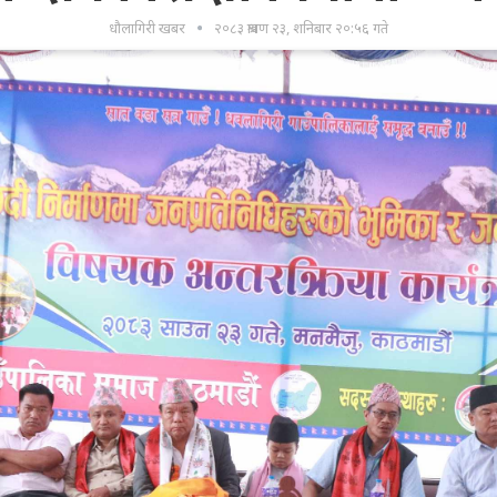
धौलागिरी खबर
२०८३ श्रावण २३, शनिबार २०:५६ गते