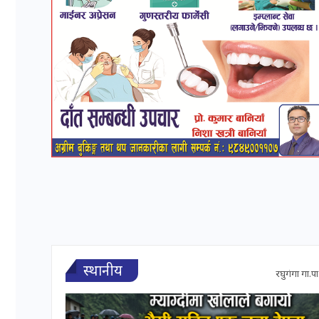
स्थानीय
रघुगंगा गा.पा