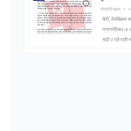
धौलागिरी खबर
२०
बेनी, नेत्रबिक्रम
नगरपालिका–४ तात
भदौ २ गते राती