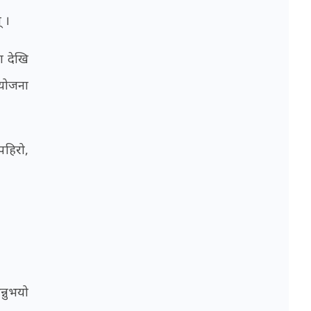
 ।
ा देखि
 योजना
पहिरो,
्नुभयो