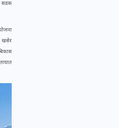
एर सडक
आयोजना
ो खसेर
 बिकास
ातायात