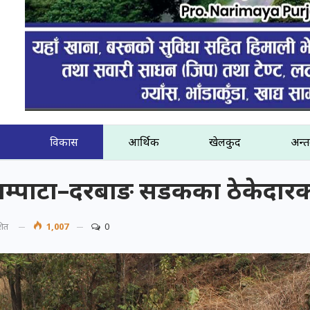
विकास
आर्थिक
खेलकुद
अन्तर
लाम्पाटा–दरबाङ सडकका ठेकेदारको
शित
1,007
0