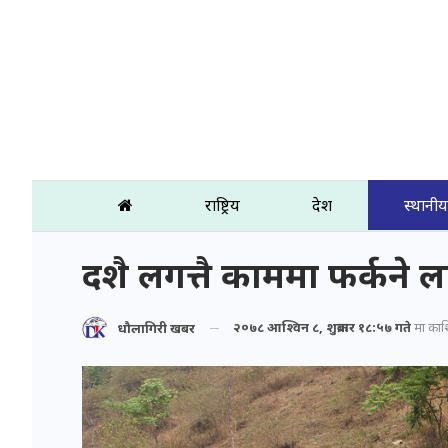
राष्ट्रिय
प्रदेश
स्थानीय
दशै लगत्तै काममा फर्कने 
२०७८ आश्विन ८, शुक्रबार १८:५७ गते
मा प्रका
धौलागिरी खबर