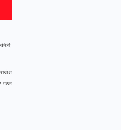
कमिटी,
 राजेश
टि गठन