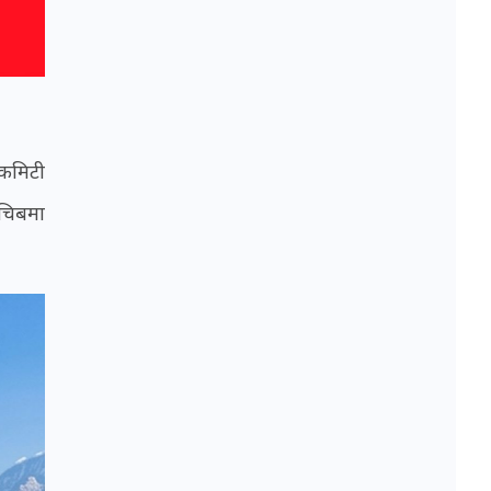
 कमिटी
चिबमा