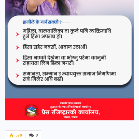
578
0