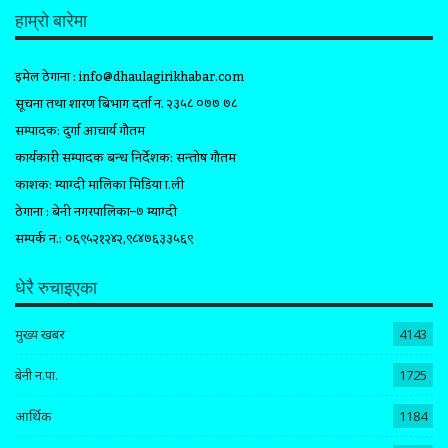
हाम्रो बारेमा
इमेल ठेगाना :
info@dhaulagirikhabar.com
सूचना तथा प्रशारण बिभाग दर्ता न. २३५८ ०७७ ७८
सम्पादक: दुर्गा आचार्य गौतम
कार्यकारी सम्पादक प्रबन्ध निर्देशक: सन्तोष गौतम
प्रकाशक: म्याग्दी मालिका मिडिया प्रा.ली
ठेगाना : बेनी नगरपालिका–७ म्याग्दी
सम्पर्क न.: ०६९५२१२४२,९८४७६३३५६९
धेरै रुचाइएका
मुख्य खबर
4143
बेनी न.पा.
1725
आर्थिक
1184