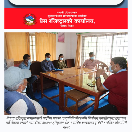
नेकपा एकिकृत समाजवादी पार्टीमा गएका जनप्रतिनिधीहरुसँग निर्बाचन कार्यालयमा छलफल
गर्दै नेकपा एमाले म्याग्दीका अध्यक्ष हरिकृष्ण श्रेष्ठ र सचिब बालकृष्ण सुबेदी । तस्बिर धौलागिरी
खबर