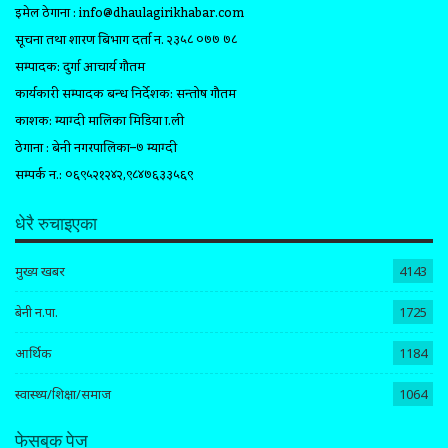
इमेल ठेगाना :
info@dhaulagirikhabar.com
सूचना तथा प्रशारण बिभाग दर्ता न. २३५८ ०७७ ७८
सम्पादक: दुर्गा आचार्य गौतम
कार्यकारी सम्पादक प्रबन्ध निर्देशक: सन्तोष गौतम
प्रकाशक: म्याग्दी मालिका मिडिया प्रा.ली
ठेगाना : बेनी नगरपालिका–७ म्याग्दी
सम्पर्क न.: ०६९५२१२४२,९८४७६३३५६९
धेरै रुचाइएका
मुख्य खबर
4143
बेनी न.पा.
1725
आर्थिक
1184
स्वास्थ्य/शिक्षा/समाज
1064
फेसबुक पेज