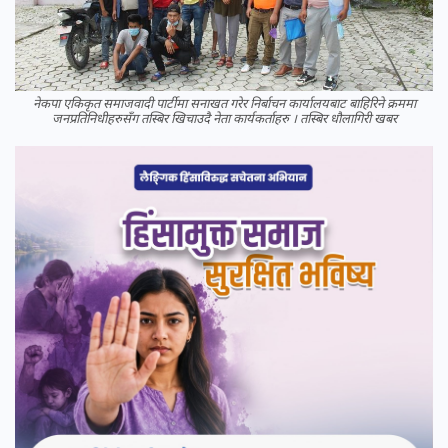
नेकपा एकिकृत समाजवादी पार्टीमा सनाखत गरेर निर्बाचन कार्यालयबाट बाहिरिने क्रममा
जनप्रतिनिधीहरुसँग तस्बिर खिचाउदै नेता कार्यकर्ताहरु । तस्बिर धौलागिरी खबर