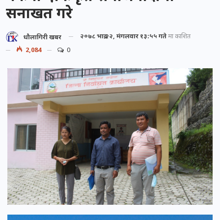
सनाखत गरे
२०७८ भाद्र २२, मंगलवार १३:५५ गते
मा प्रकाशित
धौलागिरी खबर
2,084
0