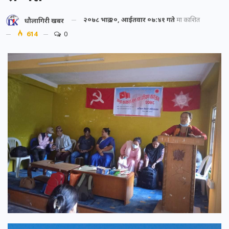
२०७८ भाद्र २०, आईतवार ०७:४१ गते
मा प्रकाशित
धौलागिरी खबर
614
0