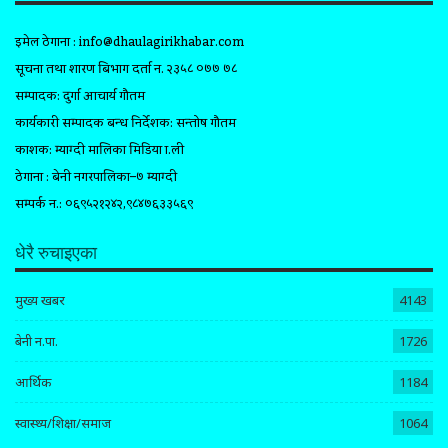
इमेल ठेगाना :
info@dhaulagirikhabar.com
सूचना तथा प्रशारण बिभाग दर्ता न. २३५८ ०७७ ७८
सम्पादक: दुर्गा आचार्य गौतम
कार्यकारी सम्पादक प्रबन्ध निर्देशक: सन्तोष गौतम
प्रकाशक: म्याग्दी मालिका मिडिया प्रा.ली
ठेगाना : बेनी नगरपालिका–७ म्याग्दी
सम्पर्क न.: ०६९५२१२४२,९८४७६३३५६९
धेरै रुचाइएका
मुख्य खबर
4143
बेनी न.पा.
1726
आर्थिक
1184
स्वास्थ्य/शिक्षा/समाज
1064