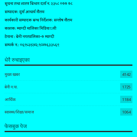
सूचना तथा प्रशारण बिभाग दर्ता न. २३५८ ०७७ ७८
सम्पादक: दुर्गा आचार्य गौतम
कार्यकारी सम्पादक प्रबन्ध निर्देशक: सन्तोष गौतम
प्रकाशक: म्याग्दी मालिका मिडिया प्रा.ली
ठेगाना : बेनी नगरपालिका–७ म्याग्दी
सम्पर्क न.: ०६९५२१२४२,९८४७६३३५६९
धेरै रुचाइएका
मुख्य खबर
4142
बेनी न.पा.
1725
आर्थिक
1184
स्वास्थ्य/शिक्षा/समाज
1064
फेसबुक पेज