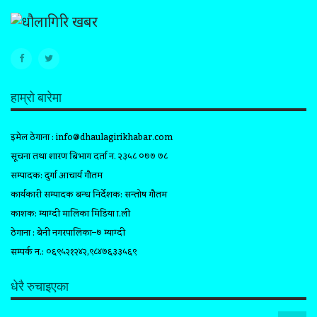
हाम्रो बारेमा
इमेल ठेगाना :
info@dhaulagirikhabar.com
सूचना तथा प्रशारण बिभाग दर्ता न. २३५८ ०७७ ७८
सम्पादक: दुर्गा आचार्य गौतम
कार्यकारी सम्पादक प्रबन्ध निर्देशक: सन्तोष गौतम
प्रकाशक: म्याग्दी मालिका मिडिया प्रा.ली
ठेगाना : बेनी नगरपालिका–७ म्याग्दी
सम्पर्क न.: ०६९५२१२४२,९८४७६३३५६९
धेरै रुचाइएका