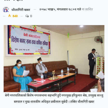
२०७८ भाद्र १५, मंगलवार १८:०१ गते
मा प्रकाशित
धौलागिरी खबर
840
0
बेनी नगरपालिकाको बिशेष नगरसभामा सहभागि हुदै नगरप्रमुख हरिकुमार श्रेष्ठ, उपप्रमुख सञ्जु
बरुवाल र प्रमुख प्रशासकीय अधिकृत छबीलाल सुबेदी । तस्बिर धौलागिरी खबर