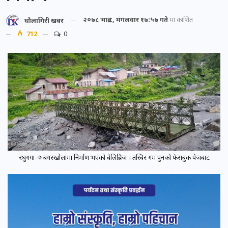
२०७८ भाद्र ८, मंगलवार १७:५७ गते
मा प्रकाशित
धौलागिरी खबर
712
0
रघुगंगा–७ बगरखोलामा निर्माण भएको बेलिब्रिज । तस्बिर गम पुनको फेसबुक पेजबाट