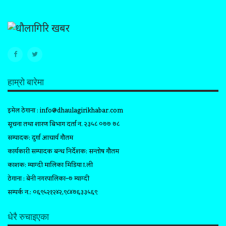
हाम्रो बारेमा
इमेल ठेगाना :
info@dhaulagirikhabar.com
सूचना तथा प्रशारण बिभाग दर्ता न. २३५८ ०७७ ७८
सम्पादक: दुर्गा आचार्य गौतम
कार्यकारी सम्पादक प्रबन्ध निर्देशक: सन्तोष गौतम
प्रकाशक: म्याग्दी मालिका मिडिया प्रा.ली
ठेगाना : बेनी नगरपालिका–७ म्याग्दी
सम्पर्क न.: ०६९५२१२४२,९८४७६३३५६९
धेरै रुचाइएका