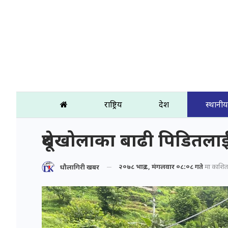
राष्ट्रिय
प्रदेश
स्थानीय
दूधेखोलाका बाढी पिडितला
२०७८ भाद्र ८, मंगलवार ०८:०८ गते
मा प्रकाशित
धौलागिरी खबर