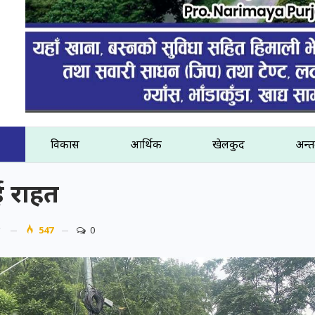
विकास
आर्थिक
खेलकुद
अन्तर
ई राहत
547
0