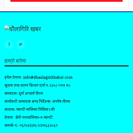
हाम्रो बारेमा
इमेल ठेगाना :
info@dhaulagirikhabar.com
सूचना तथा प्रशारण बिभाग दर्ता न. २३५८ ०७७ ७८
सम्पादक: दुर्गा आचार्य गौतम
कार्यकारी सम्पादक प्रबन्ध निर्देशक: सन्तोष गौतम
प्रकाशक: म्याग्दी मालिका मिडिया प्रा.ली
ठेगाना : बेनी नगरपालिका–७ म्याग्दी
सम्पर्क न.: ०६९५२१२४२,९८४७६३३५६९