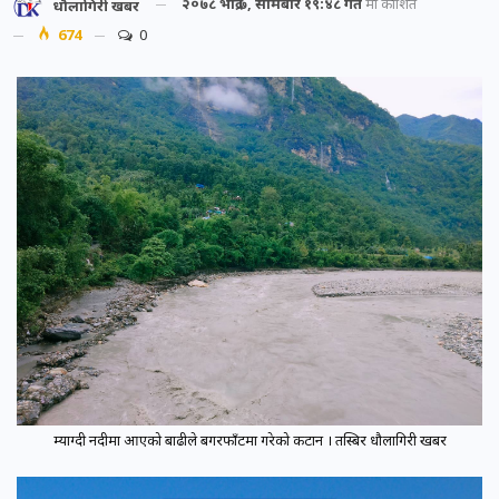
२०७८ भाद्र ७, सोमबार १९:४८ गते
मा प्रकाशित
धौलागिरी खबर
674
0
म्याग्दी नदीमा आएको बाढीले बगरफाँटमा गरेको कटान । तस्बिर धौलागिरी खबर