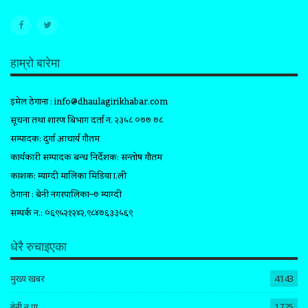
हाम्रो बारेमा
इमेल ठेगाना :
info@dhaulagirikhabar.com
सूचना तथा प्रशारण बिभाग दर्ता न. २३५८ ०७७ ७८
सम्पादक: दुर्गा आचार्य गौतम
कार्यकारी सम्पादक प्रबन्ध निर्देशक: सन्तोष गौतम
प्रकाशक: म्याग्दी मालिका मिडिया प्रा.ली
ठेगाना : बेनी नगरपालिका–७ म्याग्दी
सम्पर्क न.: ०६९५२१२४२,९८४७६३३५६९
धेरै रुचाइएका
मुख्य खबर
4143
बेनी न.पा.
1725