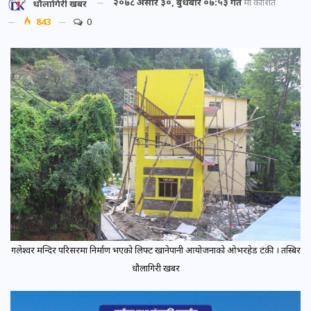
२०७८ असार ३०, बुधबार ०७:५३ गते
मा प्रकाशित
धौलागिरी खबर
843
0
गलेश्वर मन्दिर परिसरमा निर्माण भएको लिफ्ट खानेपानी आयोजनाको ओभरहेड टंकी । तस्बिर
धौलागिरी खबर