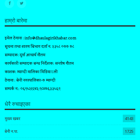
हाम्रो बारेमा
इमेल ठेगाना :
info@dhaulagirikhabar.com
सूचना तथा प्रशारण बिभाग दर्ता न. २३५८ ०७७ ७८
सम्पादक: दुर्गा आचार्य गौतम
कार्यकारी सम्पादक प्रबन्ध निर्देशक: सन्तोष गौतम
प्रकाशक: म्याग्दी मालिका मिडिया प्रा.ली
ठेगाना : बेनी नगरपालिका–७ म्याग्दी
सम्पर्क न.: ०६९५२१२४२,९८४७६३३५६९
धेरै रुचाइएका
मुख्य खबर
4143
बेनी न.पा.
1725