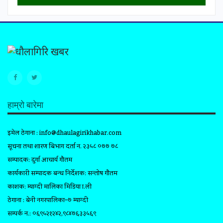
हाम्रो बारेमा
इमेल ठेगाना :
info@dhaulagirikhabar.com
सूचना तथा प्रशारण बिभाग दर्ता न. २३५८ ०७७ ७८
सम्पादक: दुर्गा आचार्य गौतम
कार्यकारी सम्पादक प्रबन्ध निर्देशक: सन्तोष गौतम
प्रकाशक: म्याग्दी मालिका मिडिया प्रा.ली
ठेगाना : बेनी नगरपालिका–७ म्याग्दी
सम्पर्क न.: ०६९५२१२४२,९८४७६३३५६९