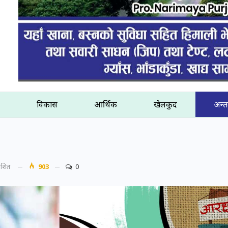
विकास
आर्थिक
खेलकुद
अन्तर
काशित
903
0