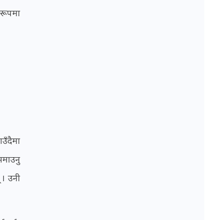
ष रूपमा
उँदैमा
समाउनु
 । उनी