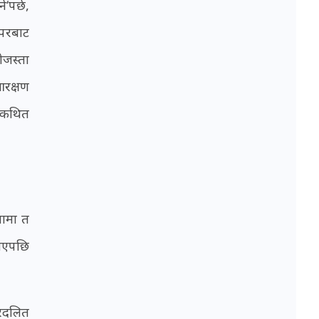
‘पर्छ,
े परबाट
ीजस्ता
आरक्षण
स कथित
तामा त
पाएपछि
ैरदलित