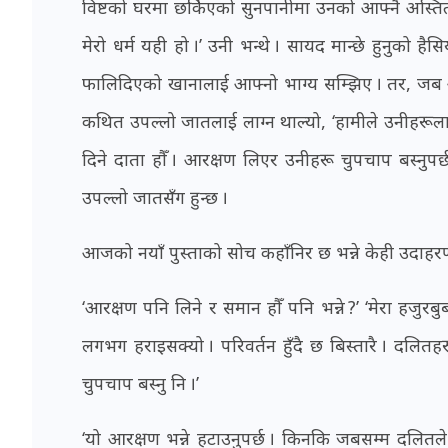
विष्टको घरमा छर्किएको सुनपानीमा उनको आफ्नै अस्तित्व
मेरो धर्म यही हो ।’ उनी भन्थे । सायद मान्छे हुनुको हैसि
फालिदिएको खानालाई आफ्नो भाग्य सम्झिए । तर, जब आज न
कथित उपल्लो जातलाई लाग्न थाल्यो, ‘हामीले उनीहरूल
दिने दाता हौँ । आरक्षण लिएर उनीहरू चुपचाप बस्नुपर
उपल्लो जातसँग हुन्छ ।
आजको नयाँ पुस्ताको सोच कहाँनिर छ भन्ने केही उदाहरण 
‘आरक्षण पनि लिने र समान हौँ पनि भन्ने ?’ ‘मेरा हजुर
लगभग हराइसक्यो । परिवर्तन हुँदै छ बिस्तारै । दलितह
चुपचाप बस्नु नि ।’
‘यो आरक्षण भन्ने हटाउनुपर्छ । किनकि जबसम्म दलितल