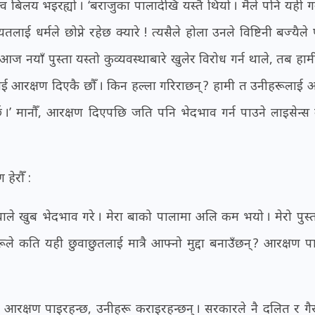
 बिलय भइरह्यो । ‘बराजुका पालादेखि यस्तै थियो । मैले पनि यही गर्न
यतलाई धर्मले छोप्ने रहेछ क्यारे ! त्यसैले होला उनले विष्टिनी बज्यैल
याँ पुस्ता यस्तो कुव्यवस्थाबारे खुलेर विरोध गर्न थाले, तब हाम
ाई आरक्षण दिएकै छौँ । किन हल्ला गरिराछन् ? हामी त उनीहरूलाई 
्छ ।’ मानौँ, आरक्षण दिएपछि जति पनि भेदभाव गर्न पाउने लाइसेन्
हेरौँ :
बुबाले खुब भेदभाव गरे । मेरा बाको पालामा अलि कम भयो । मेरो पुस्
रूले कति यही छुवाछुतलाई मात्रै आफ्नो मुद्दा बनाउँछन् ? आरक्षण 
े आरक्षण पाइरहन्छ, उनीहरू कराइरहन्छन् । सरकारले नै दलित र ग