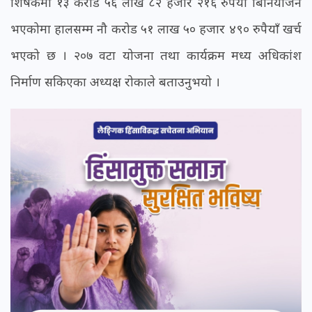
शिर्षकमा १३ करोड ५६ लाख ८२ हजार २१६ रुपैयाँ बिनियोजन
भएकोमा हालसम्म नौ करोड ५१ लाख ५० हजार ४९० रुपैयाँ खर्च
भएको छ । २०७ वटा योजना तथा कार्यक्रम मध्य अधिकांश
निर्माण सकिएका अध्यक्ष रोकाले बताउनुभयो ।