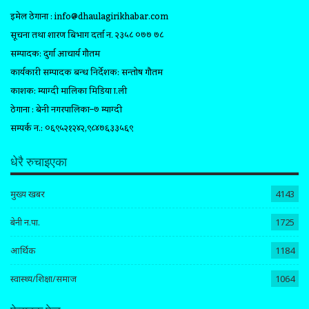
इमेल ठेगाना :
info@dhaulagirikhabar.com
सूचना तथा प्रशारण बिभाग दर्ता न. २३५८ ०७७ ७८
सम्पादक: दुर्गा आचार्य गौतम
कार्यकारी सम्पादक प्रबन्ध निर्देशक: सन्तोष गौतम
प्रकाशक: म्याग्दी मालिका मिडिया प्रा.ली
ठेगाना : बेनी नगरपालिका–७ म्याग्दी
सम्पर्क न.: ०६९५२१२४२,९८४७६३३५६९
धेरै रुचाइएका
मुख्य खबर
4143
बेनी न.पा.
1725
आर्थिक
1184
स्वास्थ्य/शिक्षा/समाज
1064