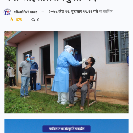
२०७८ जेष्ठ १९, बुधबार १९:११ गते
मा प्रकाशित
धौलागिरी खबर
675
0