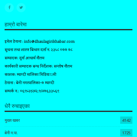
हाम्रो बारेमा
इमेल ठेगाना :
info@dhaulagirikhabar.com
सूचना तथा प्रशारण बिभाग दर्ता न. २३५८ ०७७ ७८
सम्पादक: दुर्गा आचार्य गौतम
कार्यकारी सम्पादक प्रबन्ध निर्देशक: सन्तोष गौतम
प्रकाशक: म्याग्दी मालिका मिडिया प्रा.ली
ठेगाना : बेनी नगरपालिका–७ म्याग्दी
सम्पर्क न.: ०६९५२१२४२,९८४७६३३५६९
धेरै रुचाइएका
मुख्य खबर
4142
बेनी न.पा.
1725