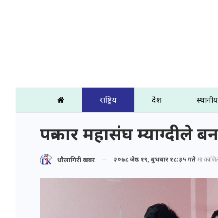
राष्ट्रिय
प्रदेश
स्थानीय
पत्रकार महासंघ म्याग्दी
२०७८ जेष्ठ १९, बुधबार १८:३५ गते
मा प्रकाशि
धौलागिरी खबर