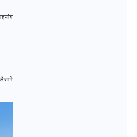
 सहयोग
लैजाने