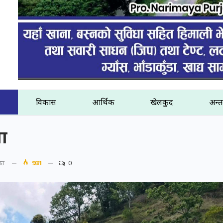
विकास
आर्थिक
खेलकुद
अन्तर
ना
शित
931
0