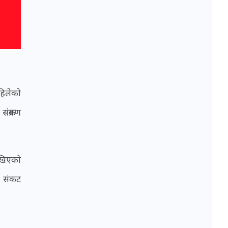
अहिलेको
ंक्रमण
ेखिएको
९ संकट