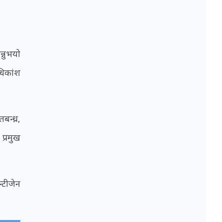
्नुभयो
धिकांश
बन्ध्र,
प्रमुख
्टीजेन