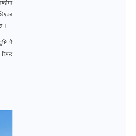
ग्दीमा
ेखिएका
छ ।
्टि भै
ौ रिफर