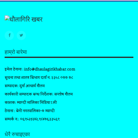
हाम्रो बारेमा
इमेल ठेगाना :
info@dhaulagirikhabar.com
सूचना तथा प्रशारण बिभाग दर्ता न. २३५८ ०७७ ७८
सम्पादक: दुर्गा आचार्य गौतम
कार्यकारी सम्पादक प्रबन्ध निर्देशक: सन्तोष गौतम
प्रकाशक: म्याग्दी मालिका मिडिया प्रा.ली
ठेगाना : बेनी नगरपालिका–७ म्याग्दी
सम्पर्क न.: ०६९५२१२४२,९८४७६३३५६९
धेरै रुचाइएका