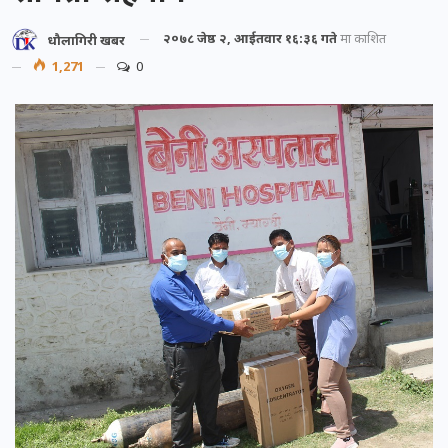
२०७८ जेष्ठ २, आईतवार १६:३६ गते
मा प्रकाशित
धौलागिरी खबर
1,271
0