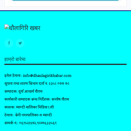
हाम्रो बारेमा
इमेल ठेगाना :
info@dhaulagirikhabar.com
सूचना तथा प्रशारण बिभाग दर्ता न. २३५८ ०७७ ७८
सम्पादक: दुर्गा आचार्य गौतम
कार्यकारी सम्पादक प्रबन्ध निर्देशक: सन्तोष गौतम
प्रकाशक: म्याग्दी मालिका मिडिया प्रा.ली
ठेगाना : बेनी नगरपालिका–७ म्याग्दी
सम्पर्क न.: ०६९५२१२४२,९८४७६३३५६९