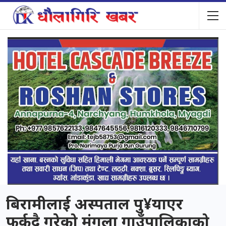
बिरामीलाई अस्पताल पु¥याएर
फर्कदै गरेको मंगला गाउँपालिकाको