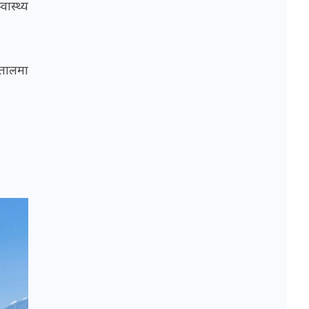
ास्थ्य
पतालमा