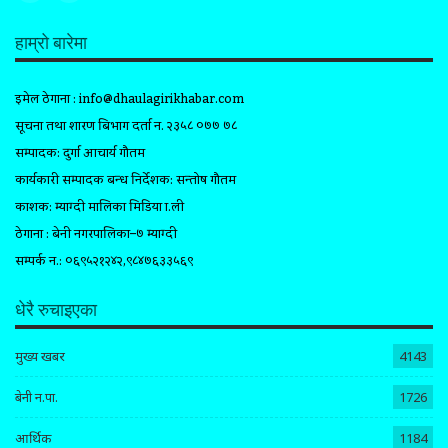
हाम्रो बारेमा
इमेल ठेगाना :
info@dhaulagirikhabar.com
सूचना तथा प्रशारण बिभाग दर्ता न. २३५८ ०७७ ७८
सम्पादक: दुर्गा आचार्य गौतम
कार्यकारी सम्पादक प्रबन्ध निर्देशक: सन्तोष गौतम
प्रकाशक: म्याग्दी मालिका मिडिया प्रा.ली
ठेगाना : बेनी नगरपालिका–७ म्याग्दी
सम्पर्क न.: ०६९५२१२४२,९८४७६३३५६९
धेरै रुचाइएका
मुख्य खबर
4143
बेनी न.पा.
1726
आर्थिक
1184