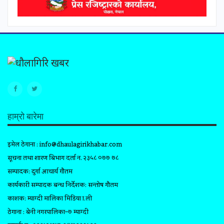
हाम्रो बारेमा
इमेल ठेगाना :
info@dhaulagirikhabar.com
सूचना तथा प्रशारण बिभाग दर्ता न. २३५८ ०७७ ७८
सम्पादक: दुर्गा आचार्य गौतम
कार्यकारी सम्पादक प्रबन्ध निर्देशक: सन्तोष गौतम
प्रकाशक: म्याग्दी मालिका मिडिया प्रा.ली
ठेगाना : बेनी नगरपालिका–७ म्याग्दी