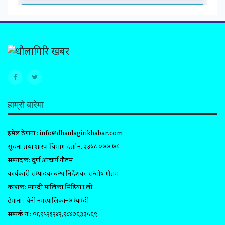
हाम्रो बारेमा
इमेल ठेगाना :
info@dhaulagirikhabar.com
सूचना तथा प्रशारण बिभाग दर्ता न. २३५८ ०७७ ७८
सम्पादक: दुर्गा आचार्य गौतम
कार्यकारी सम्पादक प्रबन्ध निर्देशक: सन्तोष गौतम
प्रकाशक: म्याग्दी मालिका मिडिया प्रा.ली
ठेगाना : बेनी नगरपालिका–७ म्याग्दी
सम्पर्क न.: ०६९५२१२४२,९८४७६३३५६९