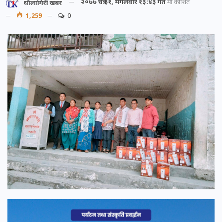
२०७७ चैत्र ३१, मंगलवार १३:४३ गते
मा प्रकाशित
धौलागिरी खबर
1,259
0