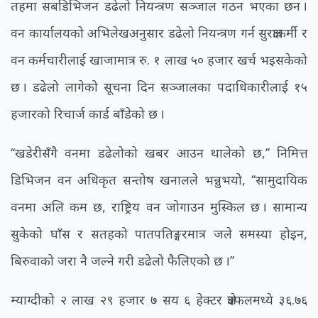
तहमा सबडिभिजन डढेलो नियन्त्रण सञ्जाल गठन भएका छन ।
वन कार्यालयको अभिलेखअनुसार डढेलो नियन्त्रण गर्न सुरक्षाकर्मी र
वन कर्मचारीलाई खाजामात्र रु. १ लाख ५० हजार खर्च भइसकेको
छ । डढेलो लागेको सूचना दिन सञ्जालका पदाधिकारीलाई १५
हजारको रिचार्ज कार्ड बाँडेको छ ।
‘‘खडेरीसँगै वनमा डढेलोको खबर आउन थालेको छ,’’ निमित्त
डिभिजन वन अधिकृत सन्तोष खनालले भन्नुभयो, ‘‘सामुदायिक
वनमा अलि कम छ, राष्ट्रिय वन जोगाउन मुस्किल छ । सामान्य
सुकेको घाँस र सतहको पातपतिङ्गरमात्र जले समस्या होइन,
बिरुवाको जरा नै जल्ने गरी डढेलो फैलिएको छ ।’’
म्याग्दीको २ लाख २९ हजार ७ सय ६ हेक्टर क्षेत्रफलमध्ये ३६.७६