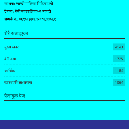
प्रकाशक: म्याग्दी मालिका मिडिया प्रा.ली
ठेगाना : बेनी नगरपालिका–७ म्याग्दी
सम्पर्क न.: ०६९५२१२४२,९८४७६३३५६९
धेरै रुचाइएका
मुख्य खबर
4143
बेनी न.पा.
1725
आर्थिक
1184
स्वास्थ्य/शिक्षा/समाज
1064
फेसबुक पेज