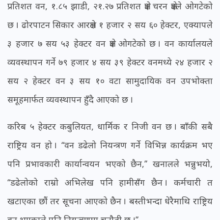
प्रतिशत वन, १.८५ झाडी, २१.२७ प्रतिशत क्षेत्र चरन क्षेत्रले ओगटेको
छ । ढोरपाटन सिकार आरक्षले १ हजार २ सय ६० हेक्टर, एक्यापले
३ हजार ७ सय ५३ हेक्टर वन क्षेत्र ओगटेको छ । वन कार्यालयले
व्यवस्थापन गर्ने ७९ हजार ४ सय ३९ हेक्टर वनमध्ये २४ हजार २
सय २ हेक्टर वन ३ सय १० वटा सामुदायिक वन उपभोक्ता
समूहमार्फत व्यवस्थापन हुँदै आएको छ ।
करिब ५ हेक्टर कबुलियत, धार्मिक र निजी वन छ । बाँकी सबै
राष्ट्रिय वन हो । ‘‘वन डढेलो नियन्त्रण गर्ने विभिन्न कार्यक्रम भए
पनि प्रभावकारी कार्यान्वयन भएको छैन,’’ खनालले भन्नुभयो,
‘‘डढेलोको राम्रो अभिलेख पनि हामीसँग छैन । कर्मचारी त
खटाएका छौं तर सूचना आएको छैन । बस्तीभन्दा धेरैमाथि राष्ट्रिय
वन भएकाले पनि नियन्त्रणमा चुनौती छ ।’’