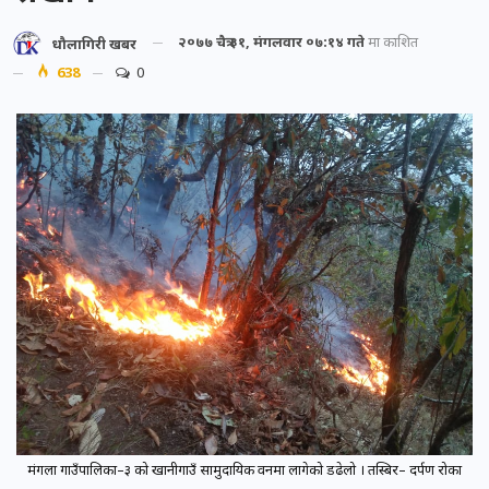
२०७७ चैत्र ३१, मंगलवार ०७:१४ गते
मा प्रकाशित
धौलागिरी खबर
638
0
मंगला गाउँपालिका–३ को खानीगाउँ सामुदायिक वनमा लागेको डढेलो । तस्बिर– दर्पण रोका