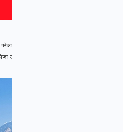
 गरेको
लिजा र