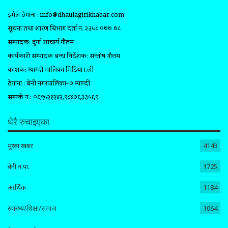
इमेल ठेगाना :
info@dhaulagirikhabar.com
सूचना तथा प्रशारण बिभाग दर्ता न. २३५८ ०७७ ७८
सम्पादक: दुर्गा आचार्य गौतम
कार्यकारी सम्पादक प्रबन्ध निर्देशक: सन्तोष गौतम
प्रकाशक: म्याग्दी मालिका मिडिया प्रा.ली
ठेगाना : बेनी नगरपालिका–७ म्याग्दी
सम्पर्क न.: ०६९५२१२४२,९८४७६३३५६९
धेरै रुचाइएका
मुख्य खबर
4143
बेनी न.पा.
1725
आर्थिक
1184
स्वास्थ्य/शिक्षा/समाज
1064