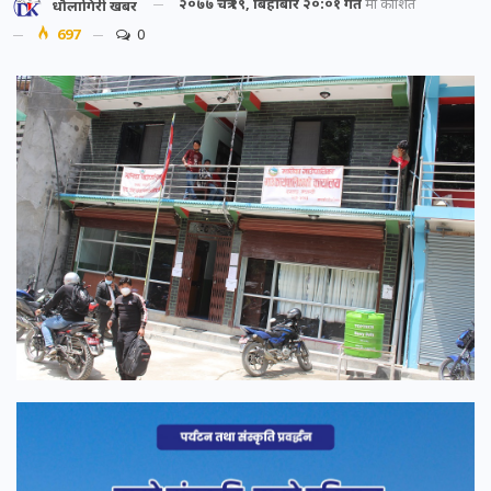
२०७७ चैत्र १९, बिहीबार २०:०१ गते
मा प्रकाशित
धौलागिरी खबर
697
0