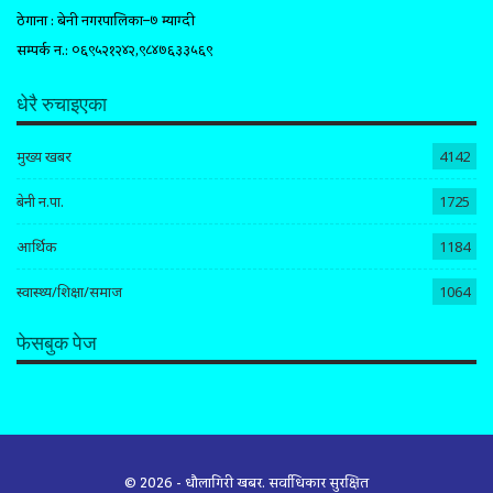
ठेगाना : बेनी नगरपालिका–७ म्याग्दी
सम्पर्क न.: ०६९५२१२४२,९८४७६३३५६९
धेरै रुचाइएका
मुख्य खबर
4142
बेनी न.पा.
1725
आर्थिक
1184
स्वास्थ्य/शिक्षा/समाज
1064
फेसबुक पेज
© 2026 - धौलागिरी खबर. सर्वाधिकार सुरक्षित