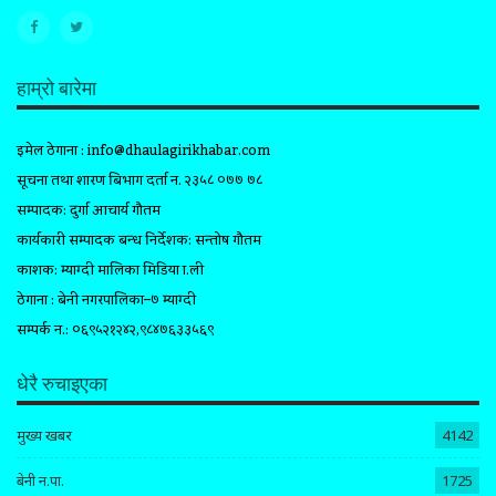
हाम्रो बारेमा
इमेल ठेगाना :
info@dhaulagirikhabar.com
सूचना तथा प्रशारण बिभाग दर्ता न. २३५८ ०७७ ७८
सम्पादक: दुर्गा आचार्य गौतम
कार्यकारी सम्पादक प्रबन्ध निर्देशक: सन्तोष गौतम
प्रकाशक: म्याग्दी मालिका मिडिया प्रा.ली
ठेगाना : बेनी नगरपालिका–७ म्याग्दी
सम्पर्क न.: ०६९५२१२४२,९८४७६३३५६९
धेरै रुचाइएका
मुख्य खबर
4142
बेनी न.पा.
1725