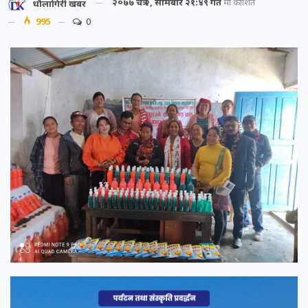
२०७७ चैत्र २, सोमबार २१:४९ गते
मा प्रकाशित
धौलागिरी खबर
995
0