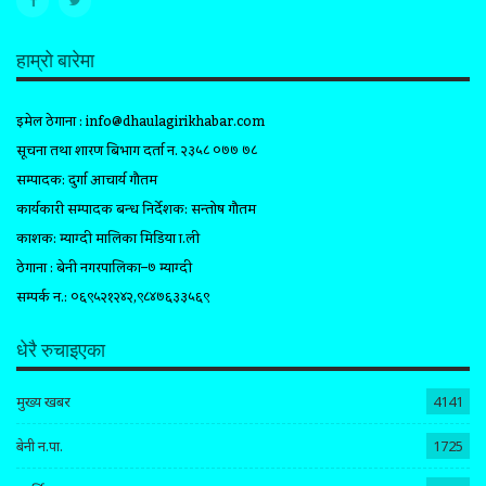
हाम्रो बारेमा
इमेल ठेगाना :
info@dhaulagirikhabar.com
सूचना तथा प्रशारण बिभाग दर्ता न. २३५८ ०७७ ७८
सम्पादक: दुर्गा आचार्य गौतम
कार्यकारी सम्पादक प्रबन्ध निर्देशक: सन्तोष गौतम
प्रकाशक: म्याग्दी मालिका मिडिया प्रा.ली
ठेगाना : बेनी नगरपालिका–७ म्याग्दी
सम्पर्क न.: ०६९५२१२४२,९८४७६३३५६९
धेरै रुचाइएका
मुख्य खबर
4141
बेनी न.पा.
1725