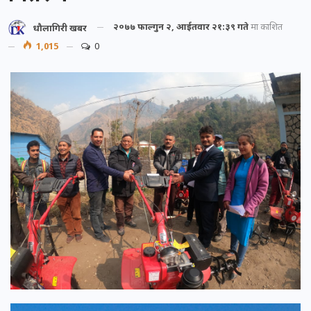
२०७७ फाल्गुन २, आईतवार २१:३९ गते
मा प्रकाशित
धौलागिरी खबर
1,015
0