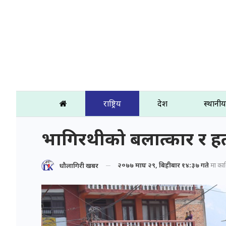
राष्ट्रिय
प्रदेश
स्थानीय
भागिरथीको बलात्कार र हत्य
२०७७ माघ २९, बिहीबार १४:३७ गते
मा प्रक
धौलागिरी खबर