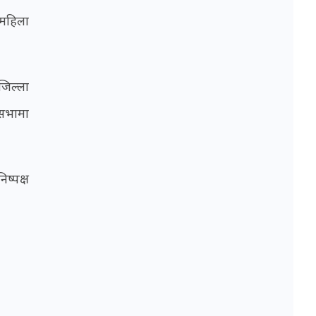
 महिला
जिल्ला
णसभामा
ष्पक्ष