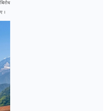
 बिरोध
िए ।