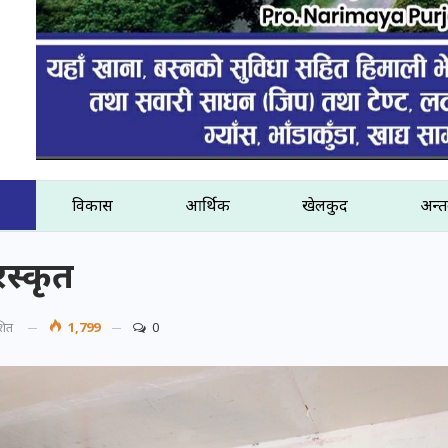
विकास
आर्थिक
खेलकुद
अन्तर
रस्कृत
शित
1,799
0