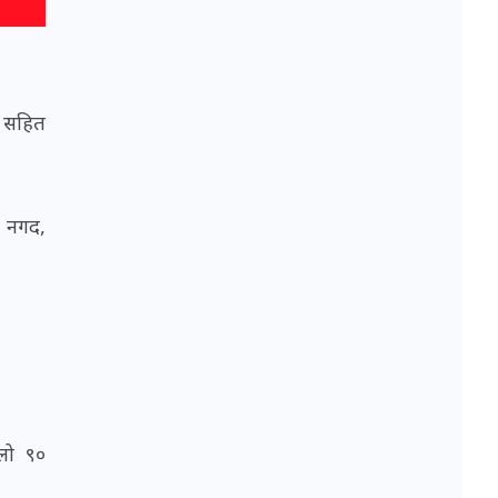
द सहित
ई नगद,
ालो ९०