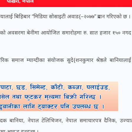
बानियालाई बिहिबार “मिडिया सोसाइटी अवाड{–२०७७” प्रदान गरिएको छ ।
सभाको अवसरमा बेनीमा आयोजित समारोहमा रु. सात हजार १५० नग
गरिक समाज म्याग्दीका संयोजक सुदे{शनकुमार श्रेष्ठले बानियाला
म्पादक बानिया, नेपाल टेलिभिजन, नेपाल समाचारपत्र दैनिक, उज्य
 आवद्ध हुनुहुन्छ ।