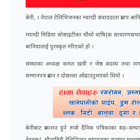
बेनी, । नेपाल टेलिभिजनका म्याग्दी संवाददाता प्रताप 
म्याग्दी मिडिया सोसाइटीका चौथो वाषि{क साधारण
बानियालाई पुरस्कृत गरिएको हो ।
संस्थाका अध्यक्ष कमल खत्री र जेष्ठ सदस्य तथा ना
सम्मानपत्र प्रदान र दोसल्ला ओढाउनुभएको थियो ।
बेनीबाट प्रकाशन हुने रुप्से दैनिक पत्रिकाका सह–स
नेटवक{, धौलागिरी टेलिभिजन लगायतका सञ्चार माध्यममा