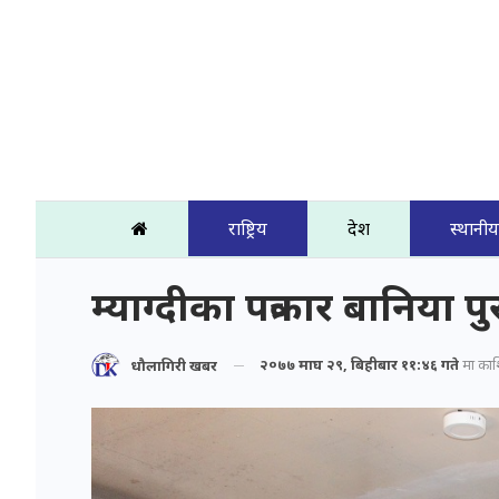
राष्ट्रिय
प्रदेश
स्थानीय
म्याग्दीका पत्रकार बानिया पु
२०७७ माघ २९, बिहीबार ११:४६ गते
मा प्रका
धौलागिरी खबर