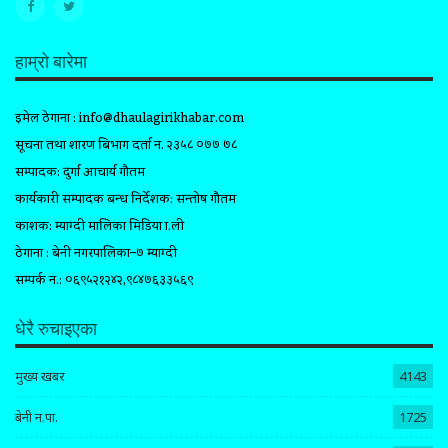
हाम्रो बारेमा
इमेल ठेगाना :
info@dhaulagirikhabar.com
सूचना तथा प्रशारण बिभाग दर्ता न. २३५८ ०७७ ७८
सम्पादक: दुर्गा आचार्य गौतम
कार्यकारी सम्पादक प्रबन्ध निर्देशक: सन्तोष गौतम
प्रकाशक: म्याग्दी मालिका मिडिया प्रा.ली
ठेगाना : बेनी नगरपालिका–७ म्याग्दी
सम्पर्क न.: ०६९५२१२४२,९८४७६३३५६९
धेरै रुचाइएका
मुख्य खबर
4143
बेनी न.पा.
1725