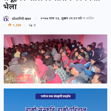
भेला
२०७७ माघ २३, शुक्रबार २१:१९ गते
मा प्रकाशित
धौलागिरी खबर
1,256
0