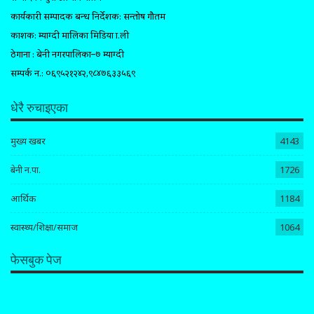
कार्यकारी सम्पादक प्रबन्ध निर्देशक: सन्तोष गौतम
प्रकाशक: म्याग्दी मालिका मिडिया प्रा.ली
ठेगाना : बेनी नगरपालिका–७ म्याग्दी
सम्पर्क न.: ०६९५२१२४२,९८४७६३३५६९
धेरै रुचाइएका
मुख्य खबर
4143
बेनी न.पा.
1726
आर्थिक
1184
स्वास्थ्य/शिक्षा/समाज
1064
फेसबुक पेज