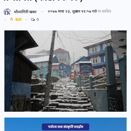
२०७७ माघ २३, शुक्रबार ११:५७ गते
मा प्रकाशित
धौलागिरी खबर
820
0