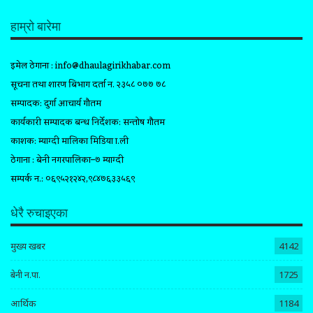
हाम्रो बारेमा
इमेल ठेगाना :
info@dhaulagirikhabar.com
सूचना तथा प्रशारण बिभाग दर्ता न. २३५८ ०७७ ७८
सम्पादक: दुर्गा आचार्य गौतम
कार्यकारी सम्पादक प्रबन्ध निर्देशक: सन्तोष गौतम
प्रकाशक: म्याग्दी मालिका मिडिया प्रा.ली
ठेगाना : बेनी नगरपालिका–७ म्याग्दी
सम्पर्क न.: ०६९५२१२४२,९८४७६३३५६९
धेरै रुचाइएका
मुख्य खबर
4142
बेनी न.पा.
1725
आर्थिक
1184