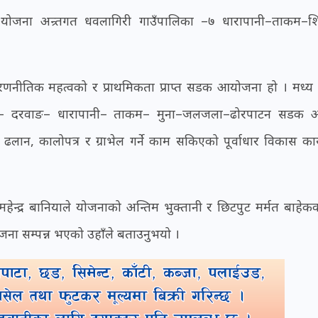
क योजना अन्र्तगत धवलागिरी गाउँपालिका –७ धारापानी–ताकम–श
ो रणनीतिक महत्वको र प्राथमिकता प्राप्त सडक आयोजना हो । मध्य
नी– दरवाङ– धारापानी– ताकम– मुना–जलजला–ढोरपाटन सडक अन्
लान, कालोपत्र र ग्राभेल गर्ने काम सकिएको पूर्वाधार विकास कार
ेन्द्र बानियाले योजनाको अन्तिम भुक्तानी र छिटपुट मर्मत बाहेक
ना सम्पन्न भएको उहाँले बताउनुभयो ।