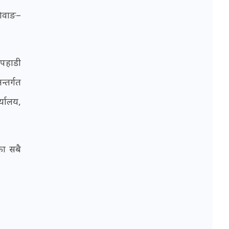
िवाङ–
 पहाडी
तर्गत
्यालय,
का सबै