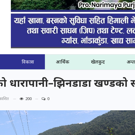
विकास
आर्थिक
खेलकुद
अन्तर
्दीको धारापानी–झिनडाडा खण्डको 
्रकाशित
200
0