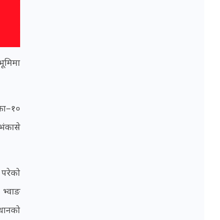
भूमिमा
िका–१०
भंकासे
 परेको
 भ्वाङ
्धानको