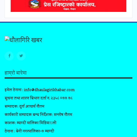
हाम्रो बारेमा
इमेल ठेगाना :
info@dhaulagirikhabar.com
सूचना तथा प्रशारण बिभाग दर्ता न. २३५८ ०७७ ७८
सम्पादक: दुर्गा आचार्य गौतम
कार्यकारी सम्पादक प्रबन्ध निर्देशक: सन्तोष गौतम
प्रकाशक: म्याग्दी मालिका मिडिया प्रा.ली
ठेगाना : बेनी नगरपालिका–७ म्याग्दी