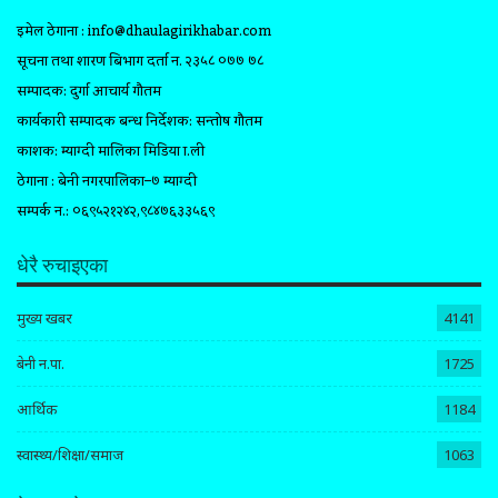
इमेल ठेगाना :
info@dhaulagirikhabar.com
सूचना तथा प्रशारण बिभाग दर्ता न. २३५८ ०७७ ७८
सम्पादक: दुर्गा आचार्य गौतम
कार्यकारी सम्पादक प्रबन्ध निर्देशक: सन्तोष गौतम
प्रकाशक: म्याग्दी मालिका मिडिया प्रा.ली
ठेगाना : बेनी नगरपालिका–७ म्याग्दी
सम्पर्क न.: ०६९५२१२४२,९८४७६३३५६९
धेरै रुचाइएका
मुख्य खबर
4141
बेनी न.पा.
1725
आर्थिक
1184
स्वास्थ्य/शिक्षा/समाज
1063