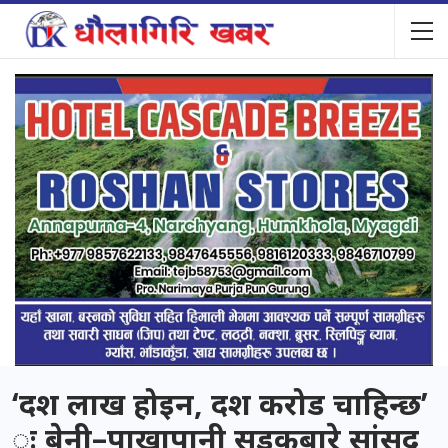
‘दश लाख होइन, दश करोड चाहिन्छ’
ः बेनी–पाखापानी सडकबारे सांसद