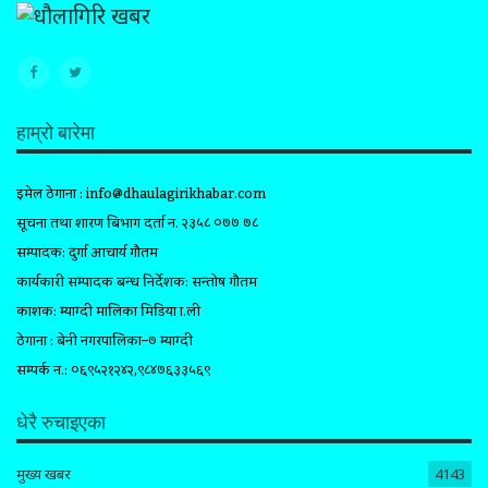
हाम्रो बारेमा
इमेल ठेगाना :
info@dhaulagirikhabar.com
सूचना तथा प्रशारण बिभाग दर्ता न. २३५८ ०७७ ७८
सम्पादक: दुर्गा आचार्य गौतम
कार्यकारी सम्पादक प्रबन्ध निर्देशक: सन्तोष गौतम
प्रकाशक: म्याग्दी मालिका मिडिया प्रा.ली
ठेगाना : बेनी नगरपालिका–७ म्याग्दी
सम्पर्क न.: ०६९५२१२४२,९८४७६३३५६९
धेरै रुचाइएका
मुख्य खबर
4143