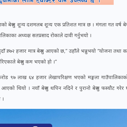
ो बेरुजु शून्य दशमलब शून्य एक प्रतिशत मात्र छ । मंगला गत वर्ष बेर
लिकाका अध्यक्ष सतप्रसाद रोकाले दावी गर्नुभयो ।
 रु. ७२ हजार मात्र बेरुजु आएको छ,” उहाँले भन्नुभयो “योजना तथा कार
िएकाले बेरुजु कम भएको हो ।”
 करोड ९७ लाख ६४ हजार लेखापरिक्षण भएको मङ्गला गाउँपालिकाको
को थियो । नयाँ बेरुजु थपिन नदिने र पुरानो बेरुजु फस्यौट गरेर 
 ।