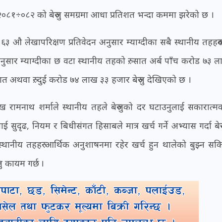
्ष २०८१÷०८२ को बेरुजु समग्रमा आधा प्रतिशत भन्दा कममा झरेको छ ।
३ औ लेखापरिक्षण प्रतिवेदन अनुसार म्याग्दीका सबै स्थानीय तहहरुको 
ुसार म्याग्दीका छ वटा स्थानीय तहको रु. सात अर्ब पाँच करोड ७३ 
 अथवा रु. दुई करोड ७४ लाख ३३ हजार बेरुजु देखिएको छ ।
ुख रामनाथ शर्माले स्थानीय तहले बेरुजुको दर घटाउनुलाई सकारात्मक
 सुदृढ, नियम र बिधीसंगत हिसाबले मात्र खर्च गर्ने अभ्यास गर्दा बेर
लाई स्थानीय तहहरु आर्थिक अनुशाषनमा रहेर खर्च हुन थालेको बुझ्न सकि
ु कायम गर्छ ।