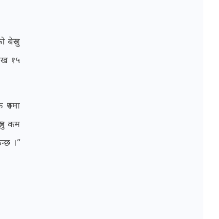
बेरुजु
लाख १५
 रुपमा
ुजु कम
न्छ ।”