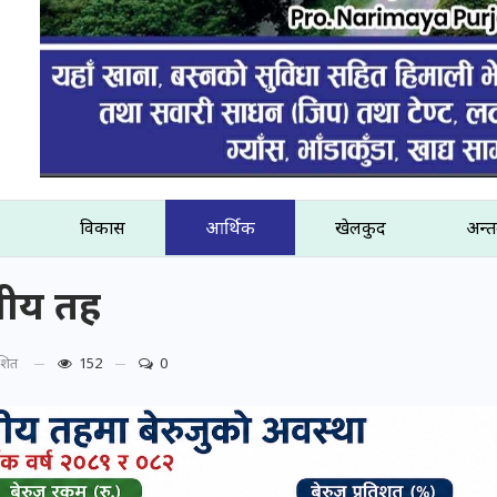
विकास
आर्थिक
खेलकुद
अन्तर
ानीय तह
ाशित
152
0