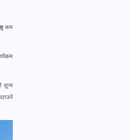
ुजु कम
्यक्रम
 शून्य
घटाउने