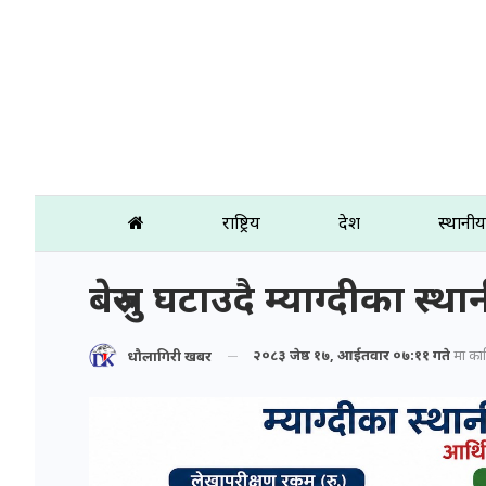
राष्ट्रिय
प्रदेश
स्थानीय
बेरुजु घटाउदै म्याग्दीका स्थ
२०८३ जेष्ठ १७, आईतवार ०७:११ गते
मा प्रक
धौलागिरी खबर