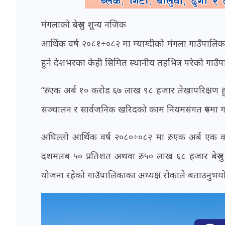
मंगलाको बेरुजु शून्य नजिक
आर्थिक वर्ष २०८१÷०८२ मा म्याग्दीको मंगला गाउँपालिकाक
हुने देशभरका केही सिमित स्थानीय तहभित्र परेको गाउँपा
“रु. एक अर्ब १० करोड ६७ लाख ९८ हजार लेखापरिक्षण हुदाँ
सञ्चालन र सार्वजनिक खरिदको काम नियमसंगत रुपमा गर
अघिल्लो आर्थिक वर्ष २०८०÷०८२ मा रु. एक अर्ब एक
दशमलब ५० प्रतिशत अथवा रु. ५० लाख ६८ हजार बेरुजु आए
योजना रहेको गाउँपालिकाका अध्यक्ष रोकाले बताउनुभयो