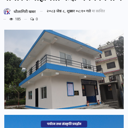
२०८३ जेष्ठ ८, शुक्रबार ०८:१० गते
मा प्रकाशित
धौलागिरी खबर
185
0