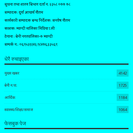
सूचना तथा प्रशारण बिभाग दर्ता न. २३५८ ०७७ ७८
सम्पादक: दुर्गा आचार्य गौतम
कार्यकारी सम्पादक प्रबन्ध निर्देशक: सन्तोष गौतम
प्रकाशक: म्याग्दी मालिका मिडिया प्रा.ली
ठेगाना : बेनी नगरपालिका–७ म्याग्दी
सम्पर्क न.: ०६९५२१२४२,९८४७६३३५६९
धेरै रुचाइएका
मुख्य खबर
4142
बेनी न.पा.
1725
आर्थिक
1184
स्वास्थ्य/शिक्षा/समाज
1064
फेसबुक पेज