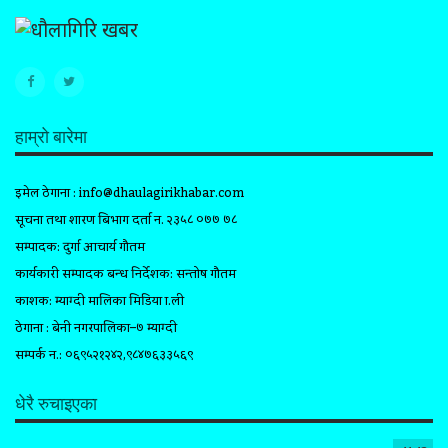
हाम्रो बारेमा
इमेल ठेगाना :
info@dhaulagirikhabar.com
सूचना तथा प्रशारण बिभाग दर्ता न. २३५८ ०७७ ७८
सम्पादक: दुर्गा आचार्य गौतम
कार्यकारी सम्पादक प्रबन्ध निर्देशक: सन्तोष गौतम
प्रकाशक: म्याग्दी मालिका मिडिया प्रा.ली
ठेगाना : बेनी नगरपालिका–७ म्याग्दी
सम्पर्क न.: ०६९५२१२४२,९८४७६३३५६९
धेरै रुचाइएका