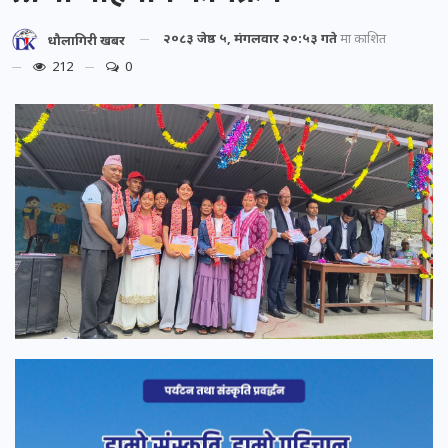
२०८३ जेष्ठ ५, मंगलवार २०:५३ गते
मा प्रकाशित
धौलागिरी खबर
212
0