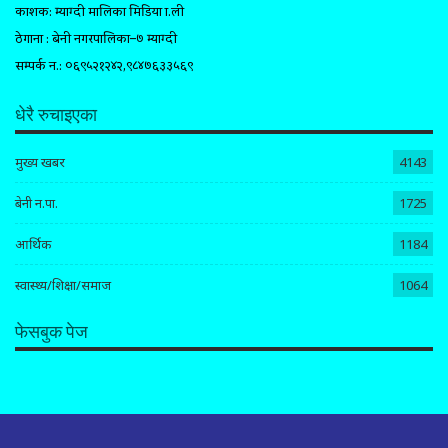
प्रकाशक: म्याग्दी मालिका मिडिया प्रा.ली
ठेगाना : बेनी नगरपालिका–७ म्याग्दी
सम्पर्क न.: ०६९५२१२४२,९८४७६३३५६९
धेरै रुचाइएका
मुख्य खबर
4143
बेनी न.पा.
1725
आर्थिक
1184
स्वास्थ्य/शिक्षा/समाज
1064
फेसबुक पेज