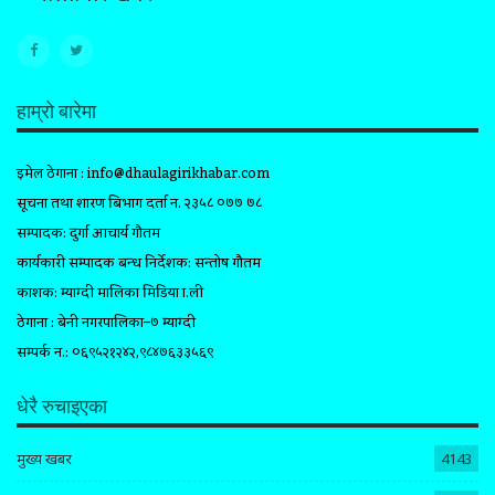
हाम्रो बारेमा
इमेल ठेगाना :
info@dhaulagirikhabar.com
सूचना तथा प्रशारण बिभाग दर्ता न. २३५८ ०७७ ७८
सम्पादक: दुर्गा आचार्य गौतम
कार्यकारी सम्पादक प्रबन्ध निर्देशक: सन्तोष गौतम
प्रकाशक: म्याग्दी मालिका मिडिया प्रा.ली
ठेगाना : बेनी नगरपालिका–७ म्याग्दी
सम्पर्क न.: ०६९५२१२४२,९८४७६३३५६९
धेरै रुचाइएका
मुख्य खबर
4143