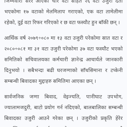
जिम्मेवारी सरेर आएका चार वटा सहित २६ वटा उजुरी दर्ता
भएकोमा १७ वटाको मेलमिलाप गराएको, एक वटा तामेलीमा
रहेको, दुई वटा रिफर गरिएको र छ वटा फस्यौट हुन बाँकी छन् ।
आर्थिक वर्ष २०७९÷०८० मा १३ वटा उजुरी परेकोमा सात वटा र
२०८०÷०८१ मा ३१ वटा उजुरी परेकोमा ३७ वटा फस्यौट भएको
समितिको सचिवालयका कर्मचारी ज्ञानेन्द्र आचार्यले जानकारी
दिनुभयो । सबैभन्दा बढी घरजग्गाको साँधसिमाना र टप्केनी
सम्बन्धी बिवादका मुद्दाहरु समितिमा आएका छन् ।
सार्वजनिक जग्गा बिवाद, वेइज्यति, पानीघाट उपभोग,
ज्यालामजदुरी, बाटो प्रयोग गर्न नदिएको, बालबालिका सम्बन्धी
बिवादका उजुरी आउने गरेका छन् । उजुरीको प्रकृति हेरेर