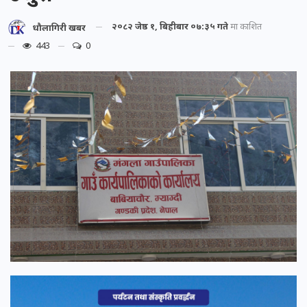
२०८२ जेष्ठ १, बिहीबार ०७:३५ गते
मा प्रकाशित
धौलागिरी खबर
443
0