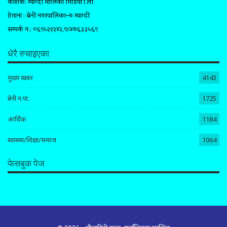
प्रकाशक: म्याग्दी मालिका मिडिया प्रा.ली
ठेगाना : बेनी नगरपालिका–७ म्याग्दी
सम्पर्क न.: ०६९५२१२४२,९८४७६३३५६९
धेरै रुचाइएका
मुख्य खबर
4143
बेनी न.पा.
1725
आर्थिक
1184
स्वास्थ्य/शिक्षा/समाज
1064
फेसबुक पेज